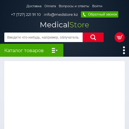
Доставка
Оплата
Вопросы и ответы
Войти
+7 (727) 221 91 10
info@medstore.kz
Обратный звонок
Medical
Store
Каталог товаров