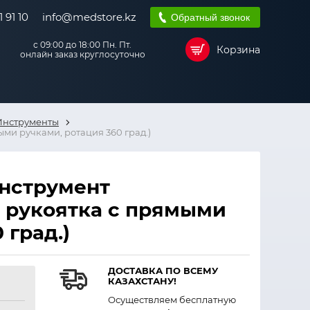
 91 10
info@medstore.kz
Обратный звонок
с 09:00 до 18:00 Пн. Пт.
Корзина
онлайн заказ круглосуточно
Инструменты
ми ручками, ротация 360 град.)
нструмент
 рукоятка с прямыми
 град.)
ДОСТАВКА ПО ВСЕМУ
КАЗАХСТАНУ!
Осуществляем бесплатную