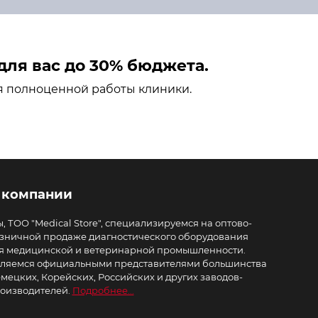
ля вас до 30% бюджета.
я полноценной работы клиники.
 компании
, ТОО "Medical Store", специализируемся на оптово-
зничной продаже диагностического оборудования
я медицинской и ветеринарной промышленности.
ляемся официальными представителями большинства
мецких, Корейских, Российских и других заводов-
оизводителей.
Подробнее...