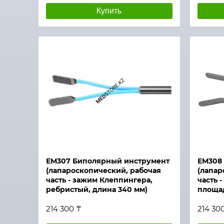
Купить
Быстрый просмотр
Быстры
ЕМ307 Биполярный инструмент
ЕМ308
(лапароскопический, рабочая
(лапар
часть - зажим Клеппингера,
часть 
ребристый, длина 340 мм)
площад
214 300 ₸
214 30