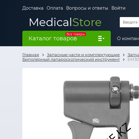
Доставка
Оплата
Вопросы и ответы
Войти
Medical
Store
Все товары
Каталог товаров
О компа
Главная
Запасные части и комплектующие
Запч
Биполярный лапароскопический инструмент
ЕМ30