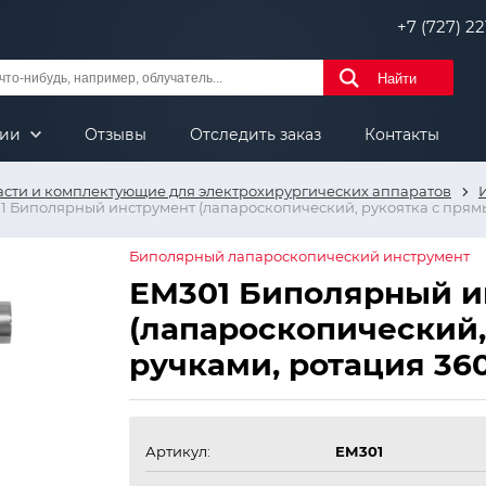
+7 (727) 221
Найти
нии
Отзывы
Отследить заказ
Контакты
асти и комплектующие для электрохирургических аппаратов
1 Биполярный инструмент (лапароскопический, рукоятка с прямы
Биполярный лапароскопический инструмент
ЕМ301 Биполярный и
(лапароскопический,
ручками, ротация 360
Артикул:
ЕМ301