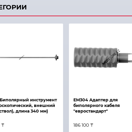
ТЕГОРИИ
Быстрый просмотр
й просмотр
 Биполярный инструмент
ЕМ304 Адаптер для
оскопический, внешний
биполярного кабеля
(ствол), длина 340 мм)
"евростандарт"
 ₸
186 100 ₸