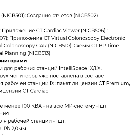
(NICB501); Создание отчетов (NICB502)
 Приложение CT Cardiac Viewer (NICB506) ;
7); Приложение CT Virtual Colonoscopy Electronic
al Colonoscopy CAR (NICB510); Схемы CT BP Time
l Planning (NICB513)
мониторами
ля рабочих станций IntelliSpace IX/LX.
двух мониторов уже поставлена в составе
я рабочей станции IX: пакет лицензии CT Premium,
ицензии CT Cardiac
менее 100 КВА - на всю МР-систему -1шт.
ания
я рабочей станции - 1шт.
, Pb 2,0мм