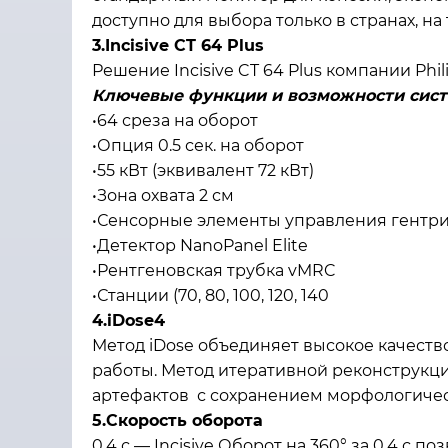
доступно для выбора только в странах, на
3.Incisive CT 64 Plus
Решение Incisive CT 64 Plus компании Phi
Ключевые функции и возможности систем
•64 среза на оборот
•Опция 0.5 сек. на оборот
•55 кВт (эквивалент 72 кВт)
•Зона охвата 2 см
•Сенсорные элементы управления гентри
•Детектор NanoPanel Elite
•Рентгеновская трубка vMRC
•Станции (70, 80, 100, 120, 140
4.iDose4
Метод iDose объединяет высокое качеств
работы. Метод итеративной реконструкци
артефактов с сохранением морфологическ
5.Скорость оборота
0,4 с — Incisive Оборот на 360° за 0,4 