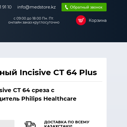
 91 10
info@medstore.kz
Обратный звонок
с 09:00 до 18:00 Пн. Пт.
Корзина
онлайн заказ круглосуточно
й Incisive CT 64 Plus
ive CT 64 среза с
тель Philips Healthcare
ДОСТАВКА ПО ВСЕМУ
КАЗАХСТАНУ!