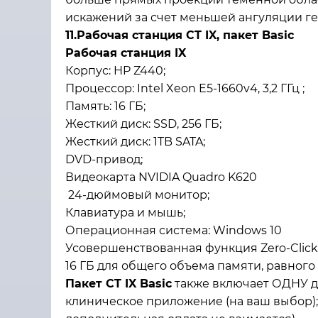
искажений за счет меньшей ангуляции ге
11.Рабочая станция CT IX, пакет Basic
Рабочая станция IX
Корпус: HP Z440;
Процессор: Intel Xeon E5-1660v4, 3,2 ГГц ;
Память: 16 ГБ;
Жесткий диск: SSD, 256 ГБ;
Жесткий диск: 1TB SATA;
DVD-привод;
Видеокарта NVIDIA Quadro K620
24-дюймовый монитор;
Клавиатура и мышь;
Операционная система: Windows 10
Усовершенствованная функция Zero-Click
16 ГБ для общего объема памяти, равного 
Пакет CT IX Basic
также включает ОДНУ 
клиническое приложение (на ваш выбор);