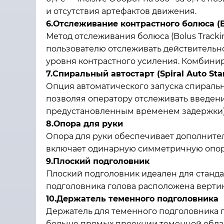
и отсутствия артефактов движения.
6.Отслеживание контрастного болюса (B
Метод отслеживания болюса (Bolus Track
пользователю отслеживать действительн
уровня контрастного усиления. Комбинир
7.Спиральный автостарт (Spiral Auto Star
Опция автоматического запуска спирально
позволяя оператору отслеживать введени
предустановленным временем задержки),
8.Опора для руки
Опора для руки обеспечивает дополнител
включает одинарную симметричную опору
9.Плоский подголовник
Плоский подголовник идеален для станда
подголовника голова расположена вертика
10.Держатель теменного подголовника
Держатель для теменного подголовника п
больше прямых проекции теменной облас