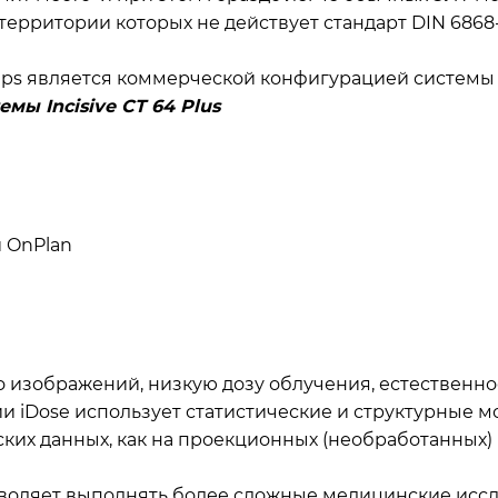
 территории которых не действует стандарт DIN 6868-
lips является коммерческой конфигурацией системы I
ы Incisive CT 64 Plus
 OnPlan
о изображений, низкую дозу облучения, естественно
и iDose использует статистические и структурные 
их данных, как на проекционных (необработанных) м
с позволяет выполнять более сложные медицинские и