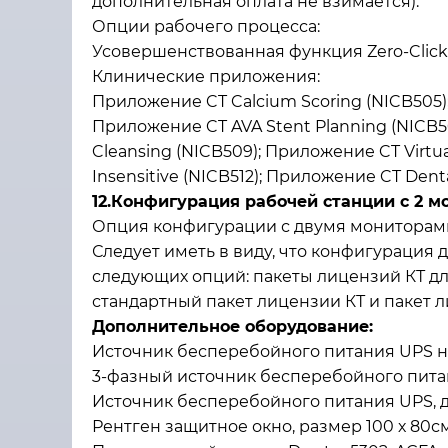
дополнительная оплата не взимается).
Опции рабочего процесса:
Усовершенствованная функция Zero-Click 
Клинические приложения:
Приложение CT Calcium Scoring (NICB505);
Приложение CT AVA Stent Planning (NICB50
Cleansing (NICB509); Приложение CT Virtu
Insensitive (NICB512); Приложение CT Denta
12.Конфигурация рабочей станции с 2 
Опция конфигурации с двумя мониторами д
Следует иметь в виду, что конфигурация 
следующих опций: пакеты лицензий КТ дл
стандартный пакет лицензии КТ и пакет л
Дополнительное оборудование:
Источник бесперебойного питания UPS не 
3-фазный источник бесперебойного пит
Источник бесперебойного питания UPS, дл
Рентген защитное окно, размер 100 х 80см