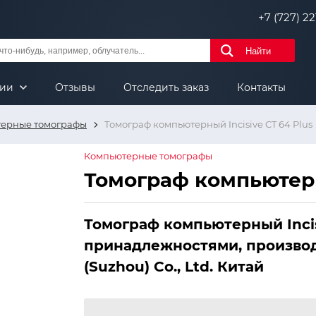
+7 (727) 221
Найти
нии
Отзывы
Отследить заказ
Контакты
ерные томографы
Томограф компьютерный Incisive CT 64 Plus
Компьютерные томографы
Томограф компьютерны
Томограф компьютерный Incis
принадлежностями, производи
(Suzhou) Co., Ltd. Китай