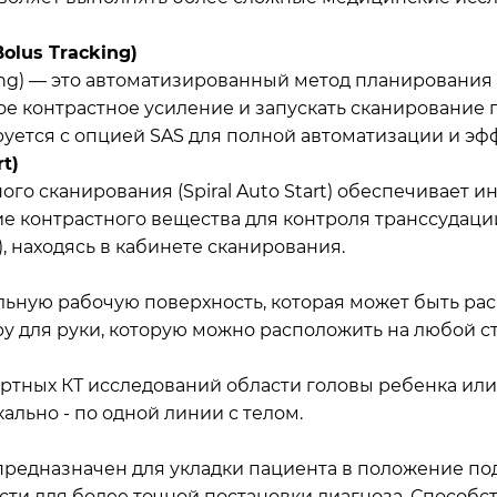
olus Tracking)
ing) — это автоматизированный метод планирования
ое контрастное усиление и запускать сканирование
уется с опцией SAS для полной автоматизации и эф
t)
го сканирования (Spiral Auto Start) обеспечивает и
е контрастного вещества для контроля транссудации
 находясь в кабинете сканирования.
ьную рабочую поверхность, которая может быть рас
 для руки, которую можно расположить на любой ст
ртных КТ исследований области головы ребенка или
льно - по одной линии с телом.
редназначен для укладки пациента в положение по
ти для более точной постановки диагноза. Способс