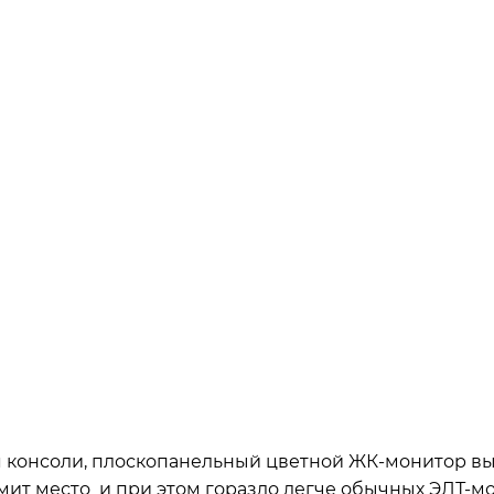
я консоли, плоскопанельный цветной ЖК-монитор в
мит место и при этом гораздо легче обычных ЭЛТ-м