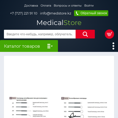
Доставка
Оплата
Вопросы и ответы
Войти
+7 (727) 221 91 10
info@medstore.kz
Обратный звонок
Medical
Store
Каталог товаров