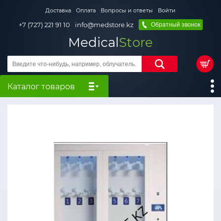
Доставка
Оплата
Вопросы и ответы
Войти
+7 (727) 221 91 10
info@medstore.kz
Обратный звонок
Medical
Store
Каталог товаров