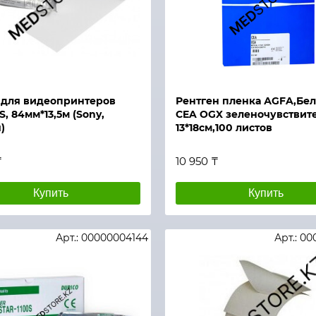
й просмотр
Быстрый просмотр
 для видеопринтеров
Рентген пленка АGFA,Бел
, 84мм*13,5м (Sony,
CEA OGX зеленочувствит
)
13*18см,100 листов
₸
10 950 ₸
Купить
Купить
Арт.: 00000004144
Арт.: 0