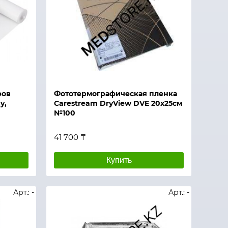
ров
Фототермографическая пленка
y,
Carestream DryView DVE 20х25см
№100
41 700 ₸
Купить
Арт.: -
Арт.: -