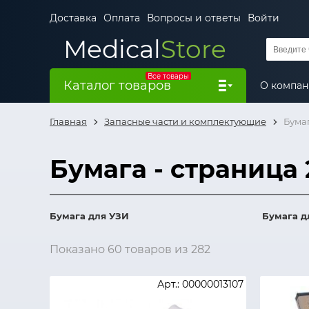
Доставка
Оплата
Вопросы и ответы
Войти
Medical
Store
Все товары
Каталог товаров
О компа
Главная
Запасные части и комплектующие
Бума
Бумага - страница 
Бумага для УЗИ
Бумага д
Показано 60 товаров из 282
Арт.: 00000013107