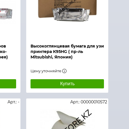
ров
Высокоглянцевая бумага для узи
око-
принтера К95HG ( пр-ль
рея)
Mitsubishi, Япония)
Цену уточняйте
Купить
Арт.: -
Арт.: 00000010572