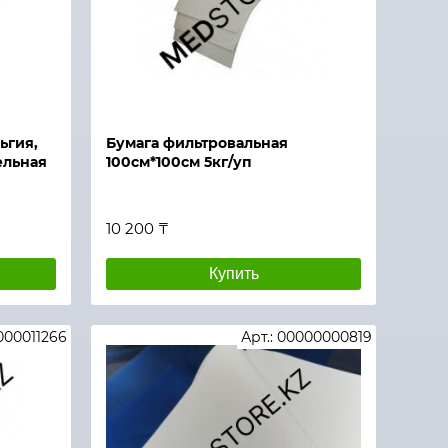
ьгия,
Бумага фильтровальная
ельная
100см*100см 5кг/уп
10 200 ₸
Купить
0000011266
Арт.: 00000000819