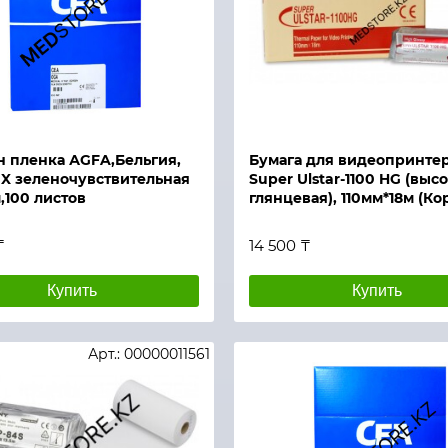
й просмотр
Быстрый просмотр
н пленка АGFA,Бельгия,
Бумага для видеопринте
X зеленочувствительная
Super Ulstar-1100 HG (выс
,100 листов
глянцевая), 110мм*18м (Ко
₸
14 500 ₸
Купить
Купить
Арт.: 00000011561