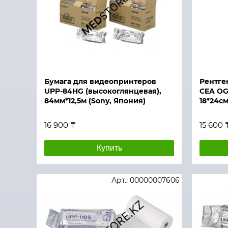
Быстрый просмотр
Быстры
Бумага для видеопринтеров
Рентге
UPP-84HG (высокоглянцевая),
CEA OG
84мм*12,5м (Sony, Япония)
18*24см
16 900 ₸
15 600 
Купить
Арт.: 00000007606