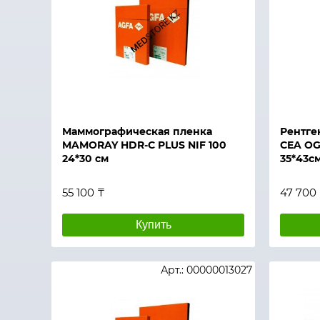
Быстрый просмотр
Быстры
Маммографическая пленка
Рентге
MAMORAY HDR-C PLUS NIF 100
CEA OG
24*30 см
35*43см
55 100 ₸
47 700
Купить
Арт.: 00000013027