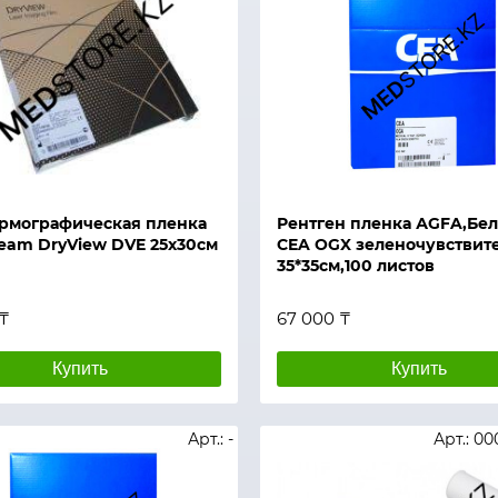
й просмотр
Быстрый просмотр
рмографическая пленка
Рентген пленка АGFA,Бел
ream DryView DVE 25x30см
CEA OGX зеленочувствит
35*35см,100 листов
 ₸
67 000 ₸
Купить
Купить
Арт.: -
Арт.: 0