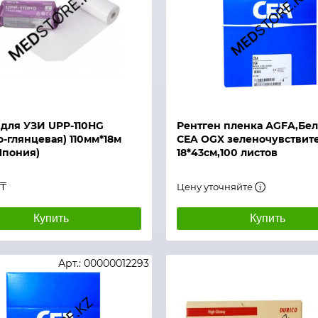
Быстрый просмотр
й просмотр
 для УЗИ UPP-110HG
Рентген пленка АGFA,Бел
о-глянцевая) 110мм*18м
CEA OGX зеленочувствит
Япония)
18*43см,100 листов
 ₸
Цену уточняйте
Купить
Купить
Арт.: 00000012293