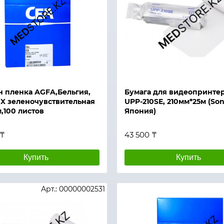
й просмотр
Быстрый просмотр
н пленка АGFA,Бельгия,
Бумага для видеопринте
X зеленочувствительная
UPP-210SЕ, 210мм*25м (Son
,100 листов
Япония)
 ₸
43 500 ₸
Купить
Купить
Арт.: 00000002531