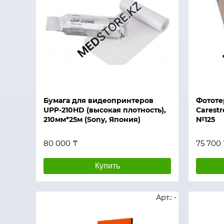
Быстрый просмотр
Быстры
Бумага для видеопринтеров
Фототе
UPP-210HD (высокая плотность),
Carest
210мм*25м (Sony, Япония)
№125
80 000 ₸
75 700
Купить
Арт.: -