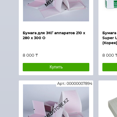
Быстрый просмотр
Быстры
Бумага для ЭКГ аппаратов 210 х
Бумага
280 х 300 О
Super U
(Корея
8 000 ₸
8 000 
Купить
Арт.: 00000007894