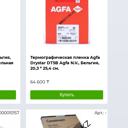
ьгия,
Термографическая пленка Agfa
ельная
Drystar DT5B Agfa N.V., Бельгия,
20,3 * 25,4 см.
64 600 ₸
Купить
0000010157
Арт.: -