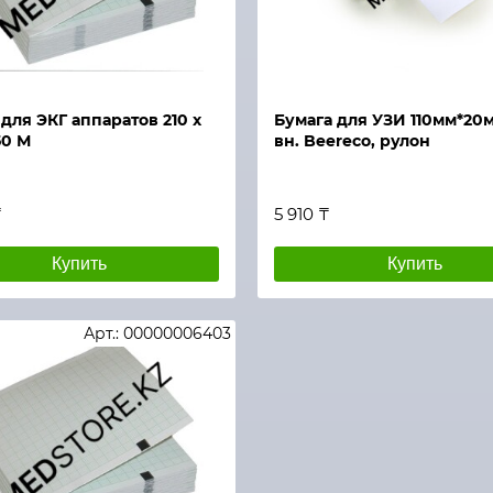
й просмотр
Быстрый просмотр
для ЭКГ аппаратов 210 х
Бумага для УЗИ 110мм*20
50 М
вн. Beereco, рулон
₸
5 910 ₸
Купить
Купить
Арт.: 00000006403