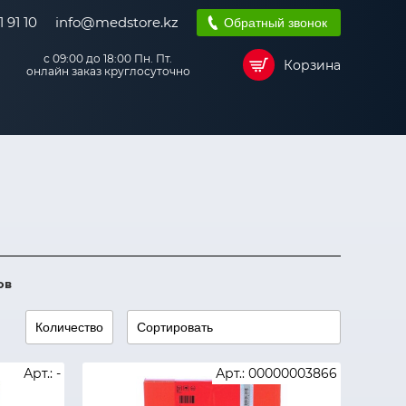
 91 10
info@medstore.kz
Обратный звонок
с 09:00 до 18:00 Пн. Пт.
Корзина
онлайн заказ круглосуточно
ов
Арт.: -
Арт.: 00000003866