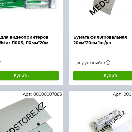
й просмотр
Быстрый просмотр
 для видеопринтеров
Бумага фильтровальная
lstar-1100S, 110мм*20м
20см*20см 1кг/уп
)
₸
Цену уточняйте
Купить
Купить
Арт.: 00000007883
Арт.: 00