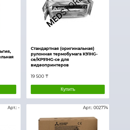
Стандартная (оригинальная)
ьгия,
рулонная термобумага K91HG-
ельная
ce/KP91HG-ce для
видеопринтеров
19 500 ₸
Купить
Арт.: -
Арт.: 002774