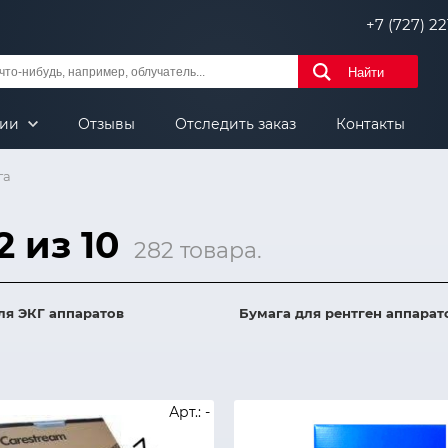
+7 (727) 221
Найти
нии
Отзывы
Отследить заказ
Контакты
га
2 из 10
282 товара.
ля ЭКГ аппаратов
Бумага для рентген аппарат
Арт.: -