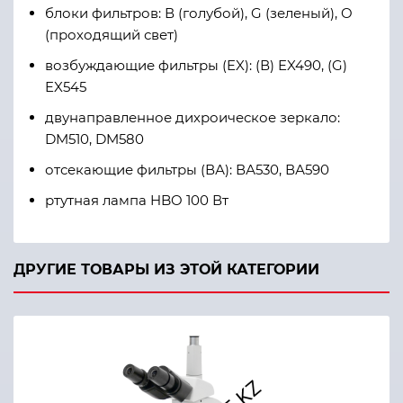
блоки фильтров: В (голубой), G (зеленый), O
(проходящий свет)
возбуждающие фильтры (EX): (В) EX490, (G)
EX545
двунаправленное дихроическое зеркало:
DM510, DM580
отсекающие фильтры (ВА): ВА530, ВА590
ртутная лампа HBO 100 Вт
ДРУГИЕ ТОВАРЫ ИЗ ЭТОЙ КАТЕГОРИИ