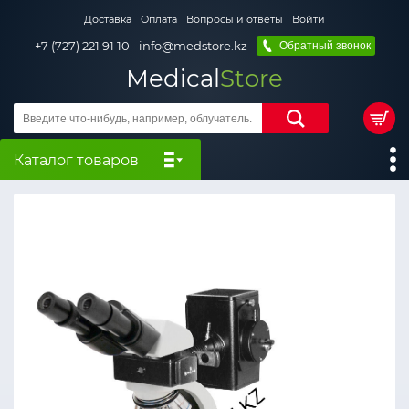
Доставка
Оплата
Вопросы и ответы
Войти
+7 (727) 221 91 10
info@medstore.kz
Обратный звонок
Medical
Store
Каталог товаров