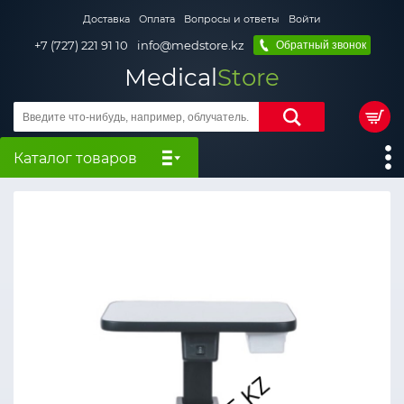
Доставка
Оплата
Вопросы и ответы
Войти
+7 (727) 221 91 10
info@medstore.kz
Обратный звонок
Medical
Store
Каталог товаров