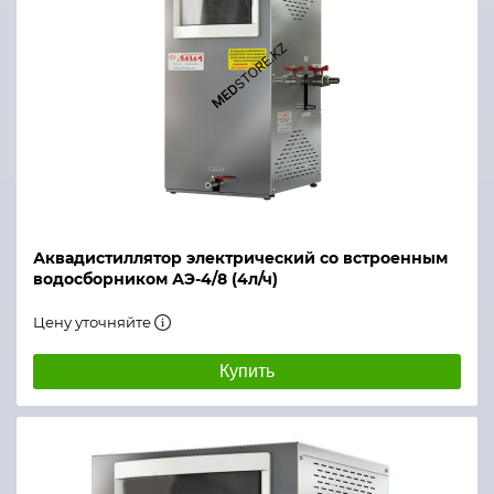
Давление исходной воды, МПа
Габаритные размеры блока управления (Д×Ш×В), 
Исполнение
Коэффициент очистки воды от радионуклидов, не 
Срок службы, лет
Аквадистиллятор электрический со встроенным
водосборником АЭ-4/8 (4л/ч)
Цену уточняйте
Купить