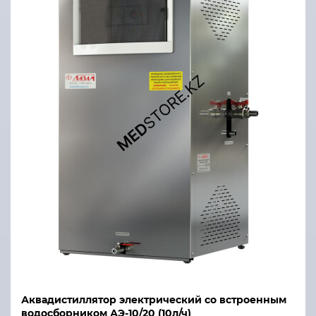
Аквадистиллятор электрический со встроенным
водосборником АЭ-10/20 (10л/ч)